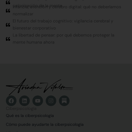
colonización de la mente
Infancia, atención y cerebro digital: qué no deberíamos
normalizar
El futuro del trabajo cognitivo: vigilancia cerebral y
bienestar corporativo
La libertad de pensar: por qué debemos proteger la
mente humana ahora
F
L
Y
I
a
i
o
n
c
n
u
s
Ciberpsicología
e
k
t
t
Qué es la ciberpsicología
b
e
u
a
o
d
b
g
Cómo puede ayudarte la ciberpsicología
o
i
e
r