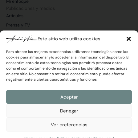
Mi enfoque
k
n
a
m
Publicaciones y medios
Artículos
Prensa y TV
Vídeos
Este sitio web utiliza cookies
Para ofrecer las mejores experiencias, utilizamos tecnologías como las
cookies para almacenar y/o acceder a la información del dispositivo. El
consentimiento de estas tecnologías nos permitirá procesar datos
Únete a la newsletter
como el comportamiento de navegación o las identificaciones únicas
Correo
en este sitio. No consentir o retirar el consentimiento, puede afectar
electrónico
negativamente a ciertas características y funciones.
Política
He leído y acepto la
Política de Privacidad
de
Aceptar
Privacidad
Enviar
Denegar
Ver preferencias
Ariadna Vilalta © 2026 Todos los derechos reservados
Aviso Legal y Cookies
|
Política de Privacidad
Desarrollado por
RimoByte