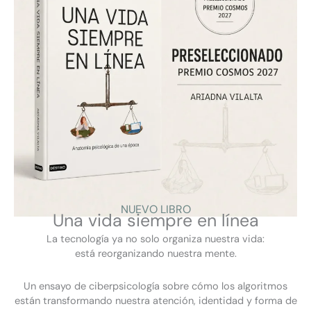
La ciberpsicología debe liderar el debate
porque esto no va solo de ingeniería, sino
de identidad, autonomía y salud mental.
INVITAR A CONFERENCIA
CONTACTAR
NUEVO LIBRO
Una vida siempre en línea
Mi labor se centra en comunicar, ser la voz que traduce la
neurotecnología al lenguaje de la salud mental, la ética la
La tecnología ya no solo organiza nuestra vida:
identidad y los derechos.
está reorganizando nuestra mente.
Un ensayo de ciberpsicología sobre cómo los algoritmos
están transformando nuestra atención, identidad y forma de