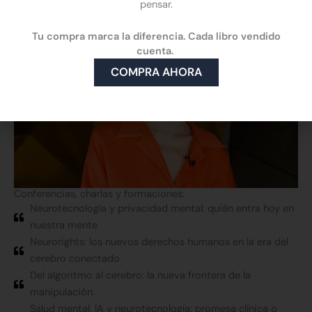
pensar.
Tu compra marca la diferencia. Cada libro vendido
cuenta.
COMPRA AHORA
Conferencias, charlas y formaciones:
Neurotecnología y privacidad mental: quién entra hoy en
nuestra mente
Neurorights: los nuevos derechos humanos en la era del
cerebro conectado
Del algoritmo al cerebro: la nueva frontera de la
manipulación
Salud mental, IA y neurotecnología: promesa clínica o