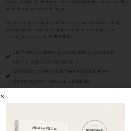
profesionales de diferentes ámbitos para mantenernos al día
sobre los avances tecnológicos.
Como ciberpsicóloga experta en traducir la neurotecnología
al lenguaje de la salud mental, la ética, la identidad y los
derechos, focalizo en
5 PILARES
:
La mente humana debe ser protegida
como espacio inviolable.
No todo lo técnicamente posible es
psicológicamente aceptable.
La neurotecnología no es solo medicina;
también es poder, mercado y control.
Necesitamos neurorights antes de
normalizar la extracción de datos
cerebrales.