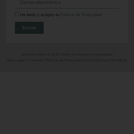
electrónico
Política
He leído y acepto la
Política de Privacidad
de
Privacidad
Enviar
Ariadna Vilalta © 2026 Todos los derechos reservados
Aviso Legal y Cookies
|
Política de Privacidad
Desarrollado por
RimoByte