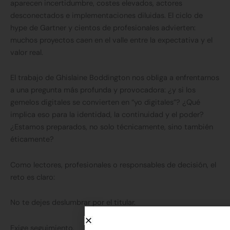
aparecen incertidumbre, costes elevados, actores
desconectados e implementaciones diluidas. El ciclo de
hype de Gartner y cientos de profesionales advierten:
muchos proyectos caen en el valle entre la expectativa y el
valor real.
El trabajo de Ghislaine Boddington nos obliga a enfrentarnos
a una pregunta más profunda y provocadora: ¿y si los
gemelos digitales se convierten en “yo digitales”? ¿Qué
implica eso para la identidad, la continuidad y el poder?
¿Estamos preparados, no solo técnicamente, sino también
éticamente?
Como lectores, profesionales o responsables de decisión, el
reto es claro:
No te dejes deslumbrar por el titular.
Exige seguimiento.