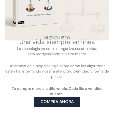
Por eso nace este espacio: para repensar lo digital,
reconectar con lo humano y encontrar formas más
sanas de habitar este mundo entre pantallas.
¿Te suena familiar?
NUEVO LIBRO
Te invito a quedarte. Este espacio también es
Una vida siempre en línea
tuyo.
La tecnología ya no solo organiza nuestra vida:
está reorganizando nuestra mente.
Un ensayo de ciberpsicología sobre cómo los algoritmos
están transformando nuestra atención, identidad y forma de
pensar.
Tu compra marca la diferencia. Cada libro vendido
cuenta.
COMPRA AHORA