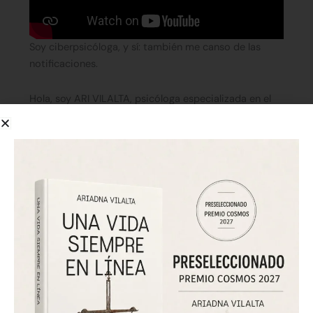
Soy ciberpsicóloga, y sí: también me canso de las
notificaciones.
Hola, soy ARI VILALTA, psicóloga especializada en el
impacto de la tecnología en nuestras emociones,
vínculos y bienestar.
Trabajo con personas que sienten ansiedad al estar
siempre conectadas, con parejas que no saben cómo
manejar los celos digitales, y con familias que se
sienten perdidas frente al uso de pantallas.
Amo la tecnología. Pero también me he sentido
abrumada, dispersa o emocionalmente desconectada
por su uso excesivo.