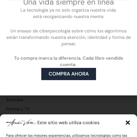
Una vida siempre en línea
La tecnología ya no solo organiza nuestra vida:
está reorganizando nuestra mente.
Un ensayo de ciberpsicología sobre cómo los algoritmos
están transformando nuestra atención, identidad y forma de
pensar.
F
L
Y
I
a
i
o
n
Tu compra marca la diferencia. Cada libro vendido
c
n
u
s
Ciberpsicología
e
k
t
t
cuenta.
Qué es la ciberpsicología
b
e
u
a
COMPRA AHORA
o
d
b
g
Cómo puede ayudarte la ciberpsicología
o
i
e
r
Mi enfoque
k
n
a
m
Publicaciones y medios
Artículos
Prensa y TV
Vídeos
Este sitio web utiliza cookies
Para ofrecer las mejores experiencias, utilizamos tecnologías como las