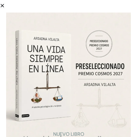
junio 7, 2026
3Cat / Catalunya Ràdio — Revolució 4.0
En Revolució 4.0, con Xantal Llavina, Ariadna Vilalta
presenta Una vida siempre en línea y reflexiona sobre
ansiedad digital, autoestima, relaciones, filtros,
atención fragmentada y necesidad urgente de
educación digital. La entrevista plantea cómo
recuperar equilibrio sin demonizar la tecnología.
VER
NUEVO LIBRO