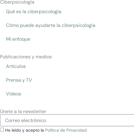
e
k
t
t
Ciberpsicología
b
e
u
a
Qué es la ciberpsicología
o
d
b
g
o
i
e
r
Cómo puede ayudarte la ciberpsicología
k
n
a
m
Mi enfoque
Publicaciones y medios
Artículos
Prensa y TV
Vídeos
Únete a la newsletter
Correo
electrónico
Política
He leído y acepto la
Política de Privacidad