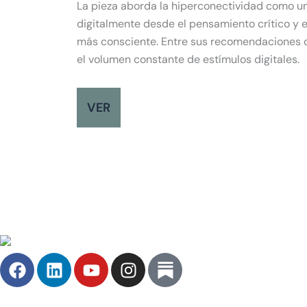
La pieza aborda la hiperconectividad como un
digitalmente desde el pensamiento crítico y e
más consciente. Entre sus recomendaciones dest
el volumen constante de estímulos digitales.
VER
F
L
Y
I
a
i
o
n
c
n
u
s