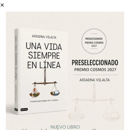
En la era contemporánea, la distinción entre el mundo
físico y el digital se ha vuelto prácticamente invisible.
Ya no «entramos» a internet; simplemente estamos en
él. Bajo esta premisa, la ciberpsicóloga y experta en
ética digital Ariadna Vilalta presenta su obra Una vida
siempre en línea, publicada por Ediciones Destino.
Este libro no es solo un análisis técnico sobre la
evolución tecnológica, sino una profunda «anatomía
psicológica de una época» que busca desentrañar
cómo la hiperconectividad está alterando los
cimientos de nuestra mente y nuestras emociones.
VER
NUEVO LIBRO