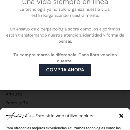
Una vida siempre en línea
La tecnología ya no solo organiza nuestra vida:
está reorganizando nuestra mente.
Un ensayo de ciberpsicología sobre cómo los algoritmos
están transformando nuestra atención, identidad y forma de
pensar.
F
L
Y
I
a
i
o
n
Tu compra marca la diferencia. Cada libro vendido
c
n
u
s
Ciberpsicología
e
k
t
t
cuenta.
Qué es la ciberpsicología
b
e
u
a
COMPRA AHORA
o
d
b
g
Cómo puede ayudarte la ciberpsicología
o
i
e
r
Mi enfoque
k
n
a
m
Publicaciones y medios
Artículos
Prensa y TV
Vídeos
Este sitio web utiliza cookies
Para ofrecer las mejores experiencias, utilizamos tecnologías como las