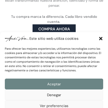
están transformando nuestra atención, identidad y forma de
o
d
b
g
Cómo puede ayudarte la ciberpsicología
pensar.
o
i
e
r
Mi enfoque
k
n
a
m
Publicaciones y medios
Tu compra marca la diferencia. Cada libro vendido
Artículos
cuenta.
Prensa y TV
COMPRA AHORA
Vídeos
Este sitio web utiliza cookies
Para ofrecer las mejores experiencias, utilizamos tecnologías como las
cookies para almacenar y/o acceder a la información del dispositivo. El
consentimiento de estas tecnologías nos permitirá procesar datos
Únete a la newsletter
como el comportamiento de navegación o las identificaciones únicas
Correo
en este sitio. No consentir o retirar el consentimiento, puede afectar
electrónico
negativamente a ciertas características y funciones.
Política
He leído y acepto la
Política de Privacidad
de
Aceptar
Privacidad
Enviar
Denegar
Ver preferencias