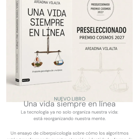
DigiClub Turquia
NUEVO LIBRO
Una vida siempre en línea
La tecnología ya no solo organiza nuestra vida:
F
L
Y
I
a
i
o
n
está reorganizando nuestra mente.
c
n
u
s
Ciberpsicología
e
k
t
t
Qué es la ciberpsicología
Un ensayo de ciberpsicología sobre cómo los algoritmos
b
e
u
a