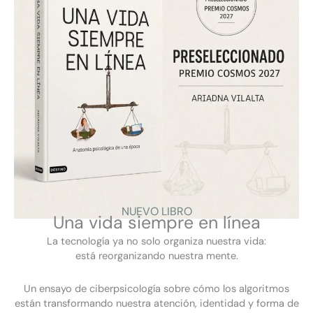
VER
NUEVO LIBRO
Una vida siempre en línea
F
L
Y
I
La tecnología ya no solo organiza nuestra vida:
a
i
o
n
está reorganizando nuestra mente.
c
n
u
s
Ciberpsicología
e
k
t
t
Qué es la ciberpsicología
b
e
u
a
Un ensayo de ciberpsicología sobre cómo los algoritmos
o
d
b
g
Cómo puede ayudarte la ciberpsicología
están transformando nuestra atención, identidad y forma de
o
i
e
r