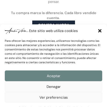
Mi enfoque
pensar.
k
n
a
m
Publicaciones y medios
Tu compra marca la diferencia. Cada libro vendido
Artículos
cuenta.
Prensa y TV
COMPRA AHORA
Vídeos
Este sitio web utiliza cookies
Para ofrecer las mejores experiencias, utilizamos tecnologías como las
cookies para almacenar y/o acceder a la información del dispositivo. El
consentimiento de estas tecnologías nos permitirá procesar datos
Únete a la newsletter
como el comportamiento de navegación o las identificaciones únicas
Correo
en este sitio. No consentir o retirar el consentimiento, puede afectar
electrónico
negativamente a ciertas características y funciones.
Política
He leído y acepto la
Política de Privacidad
de
Aceptar
Privacidad
Enviar
Denegar
Ver preferencias
Ariadna Vilalta © 2026 Todos los derechos reservados
Aviso Legal y Cookies
|
Política de Privacidad
Desarrollado por
RimoByte