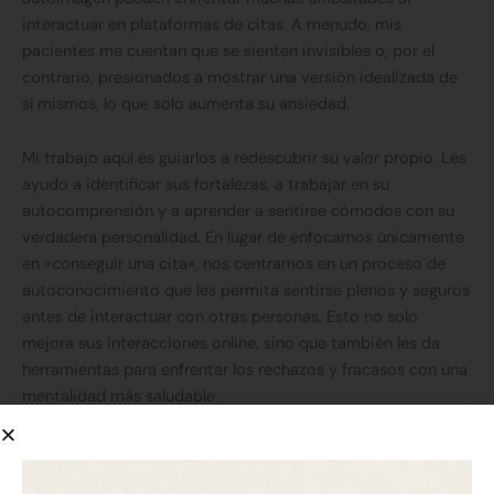
interactuar en plataformas de citas. A menudo, mis
pacientes me cuentan que se sienten invisibles o, por el
contrario, presionados a mostrar una versión idealizada de
sí mismos, lo que solo aumenta su ansiedad.
Mi trabajo aquí es guiarlos a redescubrir su valor propio. Les
ayudo a identificar sus fortalezas, a trabajar en su
autocomprensión y a aprender a sentirse cómodos con su
verdadera personalidad. En lugar de enfocarnos únicamente
en «conseguir una cita», nos centramos en un proceso de
autoconocimiento que les permita sentirse plenos y seguros
antes de interactuar con otras personas. Esto no solo
mejora sus interacciones online, sino que también les da
herramientas para enfrentar los rechazos y fracasos con una
mentalidad más saludable.
Gestionando las emociones: ansiedad, rechazo y
expectativas