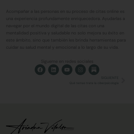
Acompañar a las personas en su proceso de citas online es
una experiencia profundamente enriquecedora. Ayudarlas a
navegar por el mundo digital de las citas con una
mentalidad positiva y saludable no solo mejora su éxito en
este ámbito, sino que también les brinda herramientas para
cuidar su salud mental y emocional a lo largo de su vida.
Sígueme en redes sociales
F
L
Y
I
a
i
o
n
c
n
u
s
SIGUIENTE
Sig
e
k
t
t
Qué temas trata la ciberpsicología
b
e
u
a
o
d
b
g
o
i
e
r
k
n
a
m