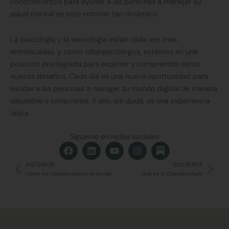
conocimientos para ayudar a las personas a manejar su
salud mental en este entorno tan dinámico.
La psicología y la tecnología están cada vez más
entrelazadas, y como ciberpsicólogos, estamos en una
posición privilegiada para explorar y comprender estos
nuevos desafíos. Cada día es una nueva oportunidad para
ayudar a las personas a navegar su mundo digital de manera
saludable y consciente. Y eso, sin duda, es una experiencia
única.
Sígueme en redes sociales
F
L
Y
I
a
i
o
n
c
n
u
s
ANTERIOR
SIGUIENTE
Ant
Sig
e
k
t
t
Cómo los ciberpsicologos te ayudamos en las citas online
Qué es la Ciberpsicología
b
e
u
a
o
d
b
g
o
i
e
r
k
n
a
m