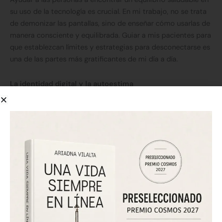
su uso de la tecnología es crucial. En mi trabajo, no se trata
de demonizar las pantallas, sino de enseñar cómo usarlas de
manera consciente y equilibrada. Guiar a mis pacientes para
que establezcan límites y estrategias para desconectarse es
una de las partes más gratificantes de mi día a día.
La identidad digital y la autoestima
Un tema que también abordamos mucho es la identidad
digital. Vivimos en un mundo en el que las personas crean y
mantienen una versión de sí mismas a través de sus perfiles
en línea. La construcción de esta identidad digital puede ser
tanto una fuente de autoconfianza como de inseguridad.
Nos enfrentamos constantemente a dilemas sobre la
autenticidad, la privacidad y la comparación. ¿Quién eres
realmente cuando no estás conectado a Internet?
Muchos de los pacientes con los que trabajo luchan por