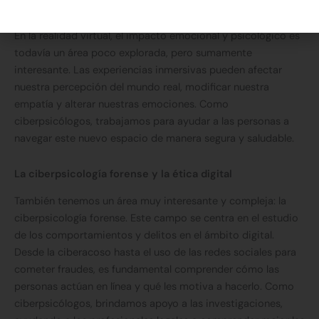
entornos virtuales.
En la realidad virtual, el impacto emocional y psicológico es
todavía un área poco explorada, pero sumamente
interesante. Las experiencias inmersivas pueden afectar
nuestra percepción del mundo real, modificar nuestra
empatía y alterar nuestras emociones. Como
ciberpsicólogos, trabajamos para ayudar a las personas a
navegar este nuevo espacio de manera segura y saludable.
La ciberpsicología forense y la ética digital
También tenemos un área muy interesante y compleja: la
ciberpsicología forense. Este campo se centra en el estudio
de los comportamientos y delitos en el ámbito digital.
Desde la ciberacoso hasta el uso de las redes sociales para
cometer fraudes, es fundamental comprender cómo las
personas actúan en línea y qué les motiva a hacerlo. Como
ciberpsicólogos, brindamos apoyo a las investigaciones,