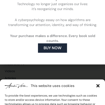
Technology no longer just organizes our lives:
it’s reorganizing our minds.
A cyberpsychology essay on how algorithms are
F
L
Y
I
transforming our attention, identity, and way of thinking.
a
i
o
n
c
n
u
s
Cyberpsychology
Your purchase makes a difference. Every book sold
e
k
t
t
What is cyberpsychology
counts.
b
e
u
a
o
d
b
g
How cyberpsychology can help you
BUY NOW
o
i
e
r
What do I do
k
n
a
m
Publications and media
Press and TV
Videos
Articles
This website uses cookies
To provide the best experiences, we use technologies such as cookies
to store and/or access device information. Your consent to these
Join the newsletter
technologies allows us to process data such as browsing behavior or