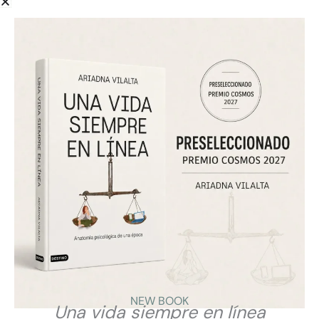
Hoy, 17 de mayo, es el Día Mundial de Internet.
El Día de Internet se celebró por primera vez el 25 de
octubre de 2005 impulsado por la Asociación de
Usuarios de Internet de España como un proyecto en
red de la sociedad, por la sociedad y para la sociedad
con el objetivo de dar a conocer las posibilidades de
las nuevas tecnologías para mejorar el nivel de vida, a
la que se sumaron diferentes asociaciones españolas
que veían con interés el compartir en una fecha lo que
cada uno hace para acercar la Sociedad de la
Información (SI) a todos los ciudadanos.
NEW BOOK
Una vida siempre en línea