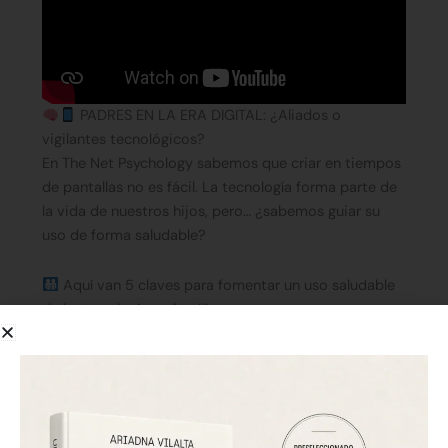
PADRES EN LA ERA DIGITAL: ¿Aliados o
vigilantes tecnológicos?
En The Net Psychology sabemos que criar en tiempos
de pantallas no es fácil. La tecnología forma parte de
la vida de nuestros hijos, pero… ¿sabemos guiar su
uso de forma saludable?
Aquí van 5 claves para fomentar un uso saludable
de la tecnología en familia:
Crea rutinas digitales en casa
: Establece horarios
para el uso de dispositivos y respétalos juntos.
Conversa, no controles
: Pregunta qué ven, con