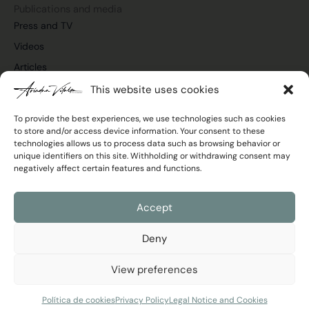
m
Publications and media
Press and TV
Videos
Articles
This website uses cookies
To provide the best experiences, we use technologies such as cookies
to store and/or access device information. Your consent to these
Join the newsletter
technologies allows us to process data such as browsing behavior or
Email
unique identifiers on this site. Withholding or withdrawing consent may
negatively affect certain features and functions.
Privacy
I agree with the
Privacy Policy
Policy
Accept
Send
Deny
View preferences
Ariadna Vilalta © 2026 All rights reserved
Legal Notice and Cookies
|
Privacy Policy
Developed by
RimoByte
Política de cookies
Privacy Policy
Legal Notice and Cookies