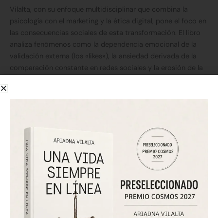
Vilalta, con su enfoque multidisciplinar que combina la
psicología con el marketing y la ética digital, pone el foco en
las consecuencias sociales de esta transformación. El libro
analiza fenómenos como la dependencia emocional de la
validación externa (los «likes»), la ansiedad derivada de la
comparación constante en redes sociales y la erosión de la
privacidad.
Mejor que respuestas, buenas preguntas
La obra plantea preguntas fundamentales: ¿Qué sucede con
nuestra capacidad de introspección cuando el silencio es
reemplazado por notificaciones? ¿Cómo se redefine la
empatía en un mundo mediado por interfaces frías? La
autora sugiere que estamos viviendo un experimento social
a gran escala cuyas consecuencias psicológicas apenas
empezamos a comprender.
Más allá del diagnóstico, Una vida siempre en línea se