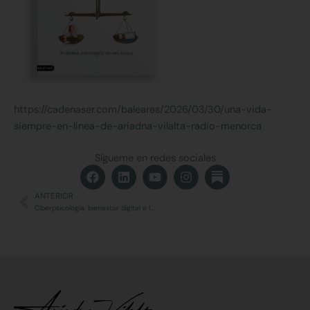
https://cadenaser.com/baleares/2026/03/30/una-vida-
siempre-en-linea-de-ariadna-vilalta-radio-menorca
Sígueme en redes sociales
F
L
Y
I
a
i
o
n
c
n
u
s
ANTERIOR
Ant
e
k
t
t
Ciberpsicología, bienestar digital e IA ética: mi entrevista en DigiClub desde el MWC26
b
e
u
a
o
d
b
g
o
i
e
r
k
n
a
m