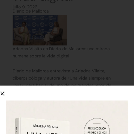
julio 9, 2026
Diario de Mallorca
Ariadna Vilalta en Diario de Mallorca: una mirada
humana sobre la vida digital
Diario de Mallorca entrevista a Ariadna Vilalta,
ciberpsicóloga y autora de «Una vida siempre en
línea», para hablar de uno de los grandes retos de
nuestra época: cómo seguir siendo humanos en un
mundo cada vez más mediado por pantallas,
algoritmos e inteligencia artificial.
En la entrevista, Vilalta defiende una idea central de
su trabajo: la tecnología no es solo una herramienta