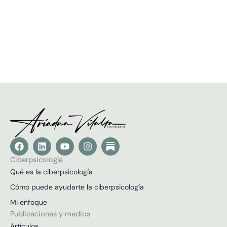
F
L
Y
I
a
i
o
n
c
n
u
s
Ciberpsicología
e
k
t
t
Qué es la ciberpsicología
b
e
u
a
o
d
b
g
Cómo puede ayudarte la ciberpsicología
o
i
e
r
Mi enfoque
k
n
a
m
Publicaciones y medios
Artículos