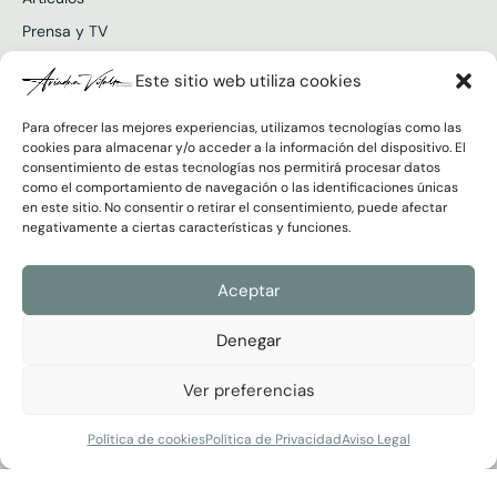
Prensa y TV
Vídeos
Este sitio web utiliza cookies
Para ofrecer las mejores experiencias, utilizamos tecnologías como las
cookies para almacenar y/o acceder a la información del dispositivo. El
consentimiento de estas tecnologías nos permitirá procesar datos
Únete a la newsletter
como el comportamiento de navegación o las identificaciones únicas
Correo
en este sitio. No consentir o retirar el consentimiento, puede afectar
electrónico
negativamente a ciertas características y funciones.
Política
He leído y acepto la
Política de Privacidad
de
Aceptar
Privacidad
Enviar
Denegar
Ver preferencias
Ariadna Vilalta © 2026 Todos los derechos reservados
Aviso Legal y Cookies
|
Política de Privacidad
Desarrollado por
RimoByte
Política de cookies
Política de Privacidad
Aviso Legal