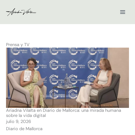
Ir
al
contenido
Prensa y TV
P
P
P
P
á
á
á
á
g
g
g
g
i
i
i
i
n
n
n
n
a
a
a
a
Ariadna Vilalta en Diario de Mallorca: una mirada humana
sobre la vida digital
julio 9, 2026
Diario de Mallorca