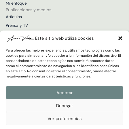
Mi enfoque
k
n
a
m
Publicaciones y medios
Artículos
Prensa y TV
Vídeos
Este sitio web utiliza cookies
Para ofrecer las mejores experiencias, utilizamos tecnologías como las
cookies para almacenar y/o acceder a la información del dispositivo. El
consentimiento de estas tecnologías nos permitirá procesar datos
Únete a la newsletter
como el comportamiento de navegación o las identificaciones únicas
Correo
en este sitio. No consentir o retirar el consentimiento, puede afectar
electrónico
negativamente a ciertas características y funciones.
Política
He leído y acepto la
Política de Privacidad
de
Aceptar
Privacidad
Enviar
Denegar
Ver preferencias
Ariadna Vilalta © 2026 Todos los derechos reservados
Aviso Legal y Cookies
|
Política de Privacidad
Desarrollado por
RimoByte